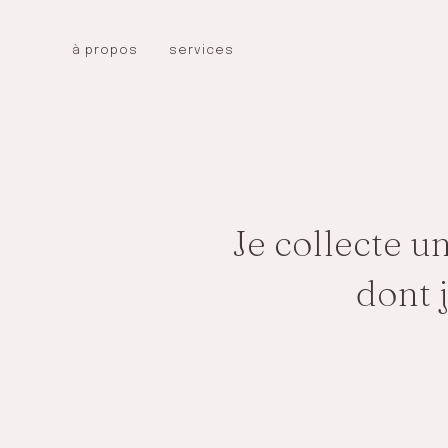
Skip
to
à propos
services
content
Je collecte 
dont j